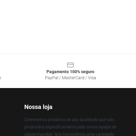
Pagamento 100% seguro
o
PayPal / MasterCard / Visa
Nossa loja
Oferecemos produtos de alta qualidade que são
projetados especificamente pela nossa equipe de
classe mundial. Nós fornecemos uma variedade