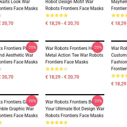
Awaits Look War
Robot Design Motif War
Mayhem
ontiers Face Masks
Robots Frontiers Face Masks
Frontie
€ 20,70
€ 18,29 - € 20,70
€ 18,29 
-20%
-20%
 Frontiers Pilot
War Robots Frontiers Heavy
War Rob
nd Aesthetic War
Metal Action Tee War Robots
Custom
ontiers Face Masks
Frontiers Face Masks
Fashion
Frontie
€ 20,70
€ 18,29 - € 20,70
€ 18,29 
-20%
-20%
s Frontiers Giant
War Robots Frontiers Build
ble Graphic War
Your Ultimate Bot Design War
ontiers Face Masks
Robots Frontiers Face Masks