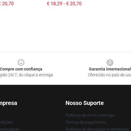
€ 20,70
€ 18,29 - € 20,70
Compre com confiança
Garantia internacional
gido 24/7, do clique à entrega
Oferecido no país de us
mpresa
Nosso Suporte
Políticas de envio e entrega
ndições
Termos de pagamento
privacidade
Políticas de devolução e reembolso