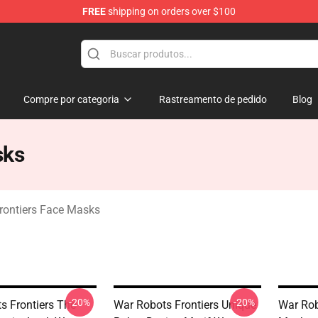
FREE
shipping on orders over $100
iers Merchandise Store
Compre por categoria
Rastreamento de pedido
Blog
sks
rontiers Face Masks
-20%
-20%
s Frontiers The
War Robots Frontiers Unique
War Rob