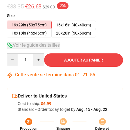
€33.35
€26.68
-20%
$29.00
Size
19x29in (50x75cm)
16x16in (40x40cm)
18x18in (45x45cm)
20x20in (50x50cm)
Voir le guide des tailles
Quantity
AJOUTER AU PANIER
Cette vente se termine dans
01
:
21
:
54
Deliver to United States
Cost to ship:
$6.99
Standard - Order today to get by
Aug. 15 - Aug. 22
Production
Shipping
Delivered