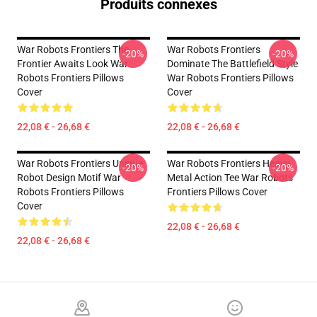
Produits connexes
War Robots Frontiers The
War Robots Frontiers
-20%
-20%
Frontier Awaits Look War
Dominate The Battlefield Style
Robots Frontiers Pillows
War Robots Frontiers Pillows
Cover
Cover
22,08 € - 26,68 €
22,08 € - 26,68 €
War Robots Frontiers Unique
War Robots Frontiers Heavy
-20%
-20%
Robot Design Motif War
Metal Action Tee War Robots
Robots Frontiers Pillows
Frontiers Pillows Cover
Cover
22,08 € - 26,68 €
22,08 € - 26,68 €
Footer