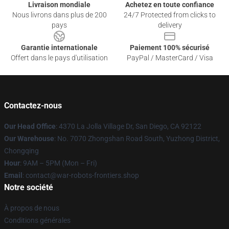
Livraison mondiale
Achetez en toute confiance
Nous livrons dans plus de 200
24/7 Protected from clicks to
pays
delivery
Garantie internationale
Paiement 100% sécurisé
Offert dans le pays d'utilisation
PayPal / MasterCard / Visa
Contactez-nous
Our Head Office
: 4370 La Jolla Village Dr, San Diego, CA 92122
Our Warehouse
: No. 7070 Zhongshan Road South, Yuzhong District,
Chongqing
Hour
: 9AM – 5PM (Mon – Fri)
Email
: contact@war-robots-frontiers.shop
Notre société
À propos de nous
Conditions générales