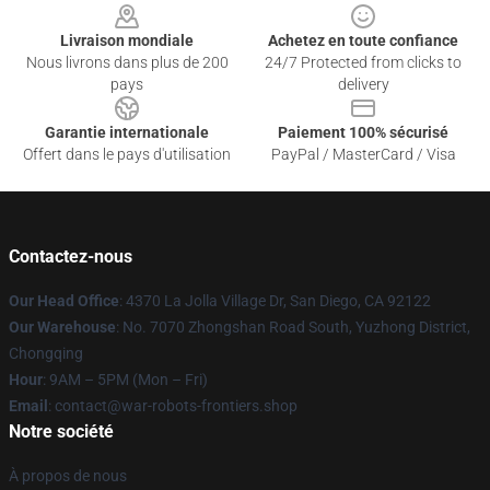
Livraison mondiale
Achetez en toute confiance
Nous livrons dans plus de 200
24/7 Protected from clicks to
pays
delivery
Garantie internationale
Paiement 100% sécurisé
Offert dans le pays d'utilisation
PayPal / MasterCard / Visa
Contactez-nous
Our Head Office
: 4370 La Jolla Village Dr, San Diego, CA 92122
Our Warehouse
: No. 7070 Zhongshan Road South, Yuzhong District,
Chongqing
Hour
: 9AM – 5PM (Mon – Fri)
Email
: contact@war-robots-frontiers.shop
Notre société
À propos de nous