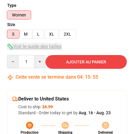
Type
Women
Size
S
M
L
XL
2XL
Voir le guide des tailles
Quantity
AJOUTER AU PANIER
Cette vente se termine dans
04
:
15
:
54
Deliver to United States
Cost to ship:
$6.99
Standard - Order today to get by
Aug. 16 - Aug. 23
Production
Shipping
Delivered