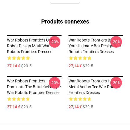
Produits connexes
War Robots Frontiers Unique
War Robots Frontiers Build
-20%
-20%
Robot Design Motif War
Your Ultimate Bot Design War
Robots Frontiers Dresses
Robots Frontiers Dresses
27,14 €
$29.5
27,14 €
$29.5
War Robots Frontiers
War Robots Frontiers Heavy
-20%
-20%
Dominate The Battlefield Style
Metal Action Tee War Robots
War Robots Frontiers Dresses
Frontiers Dresses
27,14 €
$29.5
27,14 €
$29.5
Footer