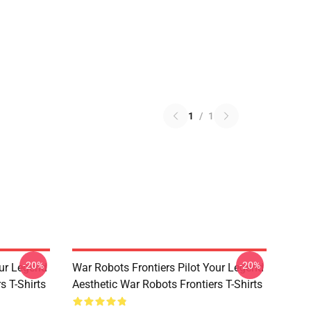
1
/
1
-20%
-20%
our Legend
War Robots Frontiers Pilot Your Legend
s T-Shirts
Aesthetic War Robots Frontiers T-Shirts