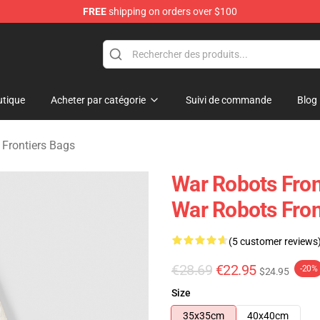
FREE
shipping on orders over $100
iers Merchandise Store
tique
Acheter par catégorie
Suivi de commande
Blog
Frontiers Bags
War Robots Fron
War Robots Fron
(5 customer reviews
€28.69
€22.95
-20%
$24.95
Size
35x35cm
40x40cm