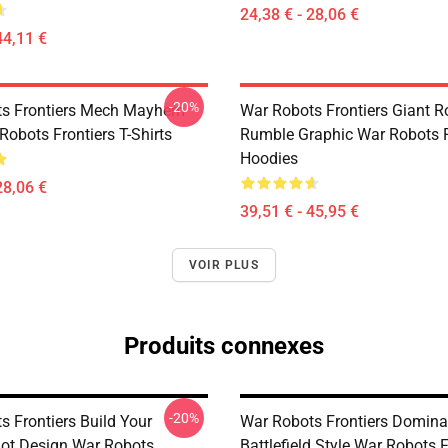
24,38 € - 28,06 €
44,11 €
-20%
ts Frontiers Mech Mayhem
War Robots Frontiers Giant R
Robots Frontiers T-Shirts
Rumble Graphic War Robots F
Hoodies
28,06 €
39,51 € - 45,95 €
VOIR PLUS
Produits connexes
-20%
s Frontiers Build Your
War Robots Frontiers Domina
Bot Design War Robots
Battlefield Style War Robots F