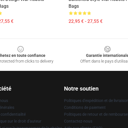
 Bags
Bags
27,55 €
22,95 € - 27,55 €
hetez en toute confiance
Garantie international
otected from clicks to delivery
Offert dans le pays d'utilisa
ciété
Notre soutien
 nous
Politiques d'expédition et de livraiso
énérales
Conditions de paiement
 confidentialité
Politiques de retour et de rembours
que sur le droit d'auteur
Contactez-nous