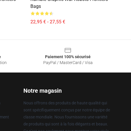
Bags
22,95 € - 27,55 €
e
Paiement 100% sécurisé
tion
PayPal / MasterCard / Visa
Notre magasin
n
Nous offrons des produits de haute qualité qui
sont spécifiquement conçus par notre équipe de
ement
classe mondiale. Nous fournissons une variété
de produits qui sont à la fois élégants et beaux.