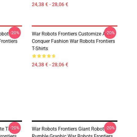
24,38 € - 28,06 €
-20%
-20%
obot
War Robots Frontiers Customize And
rontiers
Conquer Fashion War Robots Frontiers
T-Shirts
24,38 € - 28,06 €
-20%
-20%
te The
War Robots Frontiers Giant Robot
rontiers
Rumble Graphic War Robots Frontiers