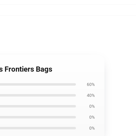
s Frontiers Bags
60%
40%
0%
0%
0%