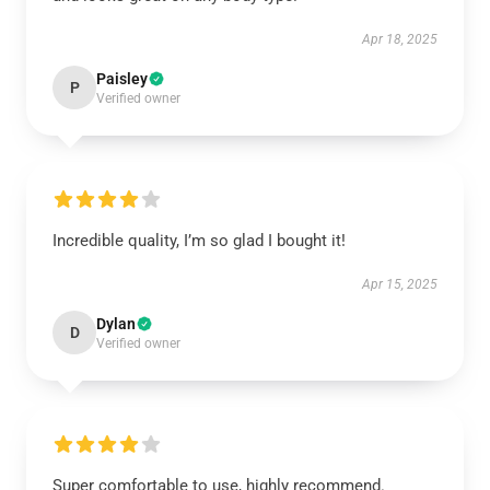
Apr 18, 2025
Paisley
P
Verified owner
Incredible quality, I’m so glad I bought it!
Apr 15, 2025
Dylan
D
Verified owner
Super comfortable to use, highly recommend.