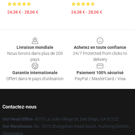
24,38 € - 28,06 €
24,38 € - 28,06 €
Footer
Livraison mondiale
Achetez en toute confiance
Nous livrons dans plus de 200
24/7 Protected from clicks to
pays
delivery
Garantie internationale
Paiement 100% sécurisé
Offert dans le pays d'utilisation
PayPal / MasterCard / Visa
Contactez-nous
Our Head Office
: 4370 La Jolla Village Dr, San Diego, CA 92122
Our Warehouse
: No. 7070 Zhongshan Road South, Yuzhong District,
Chongqing