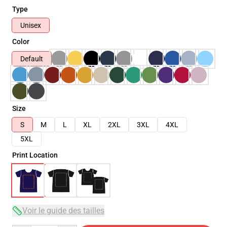
Type
Unisex
Color
Default
Size
S
M
L
XL
2XL
3XL
4XL
5XL
Print Location
Voir le guide des tailles