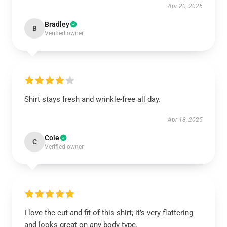
Apr 20, 2025
Bradley
B
Verified owner
Shirt stays fresh and wrinkle-free all day.
Apr 18, 2025
Cole
C
Verified owner
I love the cut and fit of this shirt; it’s very flattering
and looks great on any body type.