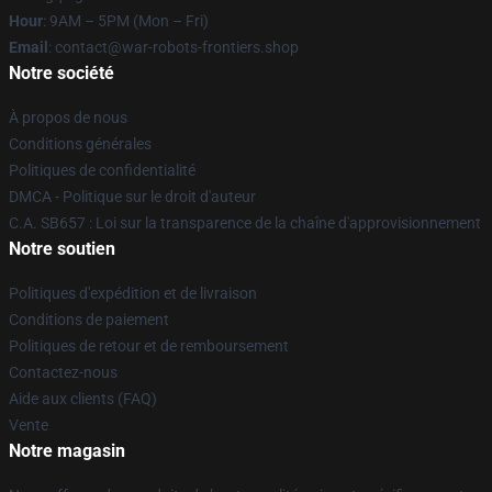
Hour
: 9AM – 5PM (Mon – Fri)
Email
: contact@war-robots-frontiers.shop
Notre société
À propos de nous
Conditions générales
Politiques de confidentialité
DMCA - Politique sur le droit d'auteur
C.A. SB657 : Loi sur la transparence de la chaîne d'approvisionnement
Notre soutien
Politiques d'expédition et de livraison
Conditions de paiement
Politiques de retour et de remboursement
Contactez-nous
Aide aux clients (FAQ)
Vente
Notre magasin