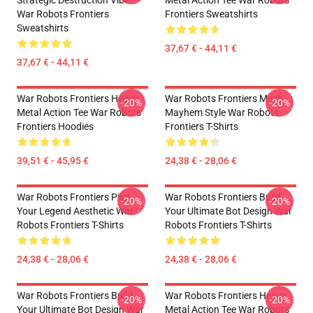
Strategic Destruction Vibe
Metal Action Tee War Robots
War Robots Frontiers
Frontiers Sweatshirts
Sweatshirts
37,67 € - 44,11 €
37,67 € - 44,11 €
War Robots Frontiers Heavy
War Robots Frontiers Mech
-20%
-20%
Metal Action Tee War Robots
Mayhem Style War Robots
Frontiers Hoodies
Frontiers T-Shirts
39,51 € - 45,95 €
24,38 € - 28,06 €
War Robots Frontiers Pilot
War Robots Frontiers Build
-20%
-20%
Your Legend Aesthetic War
Your Ultimate Bot Design War
Robots Frontiers T-Shirts
Robots Frontiers T-Shirts
24,38 € - 28,06 €
24,38 € - 28,06 €
War Robots Frontiers Build
War Robots Frontiers Heavy
-20%
-20%
Your Ultimate Bot Design War
Metal Action Tee War Robots