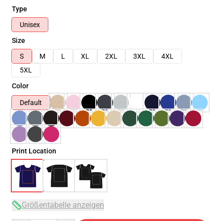
Type
Unisex
Size
S
M
L
XL
2XL
3XL
4XL
5XL
Color
Default
Print Location
Größentabelle anzeigen