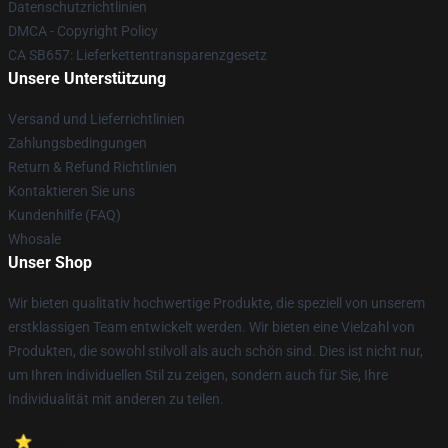
Datenschutzrichtlinien
DMCA - Copyright Policy
CA SB657: Lieferkettentransparenzgesetz
Unsere Unterstützung
Versand und Lieferrichtlinien
Zahlungsbedingungen
Return & Refund Richtlinien
Kontaktieren Sie uns
Kundenhilfe (FAQ)
Whosale
Unser Shop
Wir bieten qualitativ hochwertige Produkte, die speziell von unserem
erstklassigen Team entwickelt werden. Wir bieten eine Vielzahl von
Produkten, die sowohl stilvoll als auch schön sind. Dies ist nicht nur,
um Ihren individuellen Stil zu zeigen, sondern auch für Sie, Ihre
Individualität mit anderen zu teilen.