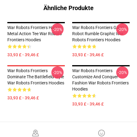
Ähnliche Produkte
War Robots Frontiers Heavy
War Robots Frontiers Giant
-20%
-20%
Metal Action Tee War Robots
Robot Rumble Graphic War
Frontiers Hoodies
Robots Frontiers Hoodies
33,93 £ - 39,46 £
33,93 £ - 39,46 £
War Robots Frontiers
War Robots Frontiers
-20%
-20%
Dominate The Battlefield Style
Customize And Conquer
War Robots Frontiers Hoodies
Fashion War Robots Frontiers
Hoodies
33,93 £ - 39,46 £
33,93 £ - 39,46 £
Footer