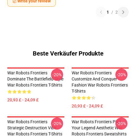
Write your review
1
/
2
Beste Verkäufer Produkte
War Robots Frontiers
War Robots Frontiers
-20%
-20%
Dominate The Battlefield Style
Customize And Conquer
War Robots Frontiers T-Shirts
Fashion War Robots Frontiers
T-Shirts
20,93 £ - 24,09 £
20,93 £ - 24,09 £
War Robots Frontiers
War Robots Frontiers Pilot
-20%
-20%
Strategic Destruction Vibe
Your Legend Aesthetic War
War Robots Frontiers T-Shirts
Robots Frontiers Sweatshirts