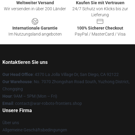
Weltweiter Versand
Kaufen Sie mit Vertrauen
Wir versenden in über 200 Länder
24/7 Schutz von Klicks bis zur
Lieferung
Internationale Garantie
100% Sicherer Checkout
Im Nutzungsland angeboten
PayPal / MasterCard / Visa
Kontaktieren Sie uns
Our Head Office
: 4370 La Jolla Village Dr, San Diego, CA 92122
Our Warehouse
: No. 7070 Zhongshan Road South, Yuzhong District,
Chongqing
Hour
: 9AM – 5PM (Mon – Fri)
Email
: contact@war-robots-frontiers.shop
Unsere Firma
Über uns
Allgemeine Geschäftsbedingungen