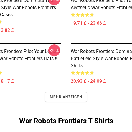
s Frontiers Dominate The
War Robots Frontiers Pilot Y
d Style War Robots Frontiers
Aesthetic War Robots Frontie
Cases
19,71 £ - 23,66 £
13,82 £
-20%
s Frontiers Pilot Your Legend
War Robots Frontiers Domina
 War Robots Frontiers Hats &
Battlefield Style War Robots F
Shirts
18,17 £
20,93 £ - 24,09 £
MEHR ANZEIGEN
War Robots Frontiers T-Shirts