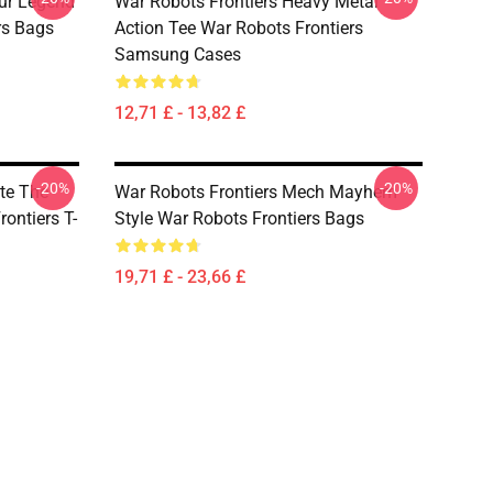
our Legend
War Robots Frontiers Heavy Metal
rs Bags
Action Tee War Robots Frontiers
Samsung Cases
12,71 £ - 13,82 £
-20%
-20%
te The
War Robots Frontiers Mech Mayhem
rontiers T-
Style War Robots Frontiers Bags
19,71 £ - 23,66 £