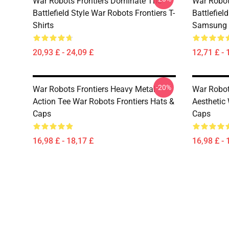
War Robots Frontiers Dominate The
War Robot
Battlefield Style War Robots Frontiers T-
Battlefiel
Shirts
Samsung 
20,93 £ - 24,09 £
12,71 £ - 
-20%
War Robots Frontiers Heavy Metal
War Robot
Action Tee War Robots Frontiers Hats &
Aesthetic
Caps
Caps
16,98 £ - 18,17 £
16,98 £ - 