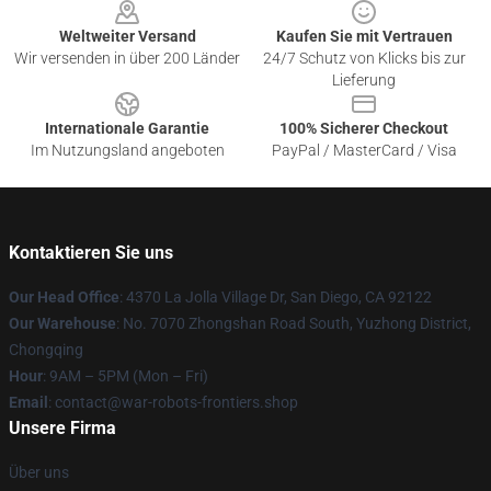
Weltweiter Versand
Kaufen Sie mit Vertrauen
Wir versenden in über 200 Länder
24/7 Schutz von Klicks bis zur
Lieferung
Internationale Garantie
100% Sicherer Checkout
Im Nutzungsland angeboten
PayPal / MasterCard / Visa
Kontaktieren Sie uns
Our Head Office
: 4370 La Jolla Village Dr, San Diego, CA 92122
Our Warehouse
: No. 7070 Zhongshan Road South, Yuzhong District,
Chongqing
Hour
: 9AM – 5PM (Mon – Fri)
Email
: contact@war-robots-frontiers.shop
Unsere Firma
Über uns