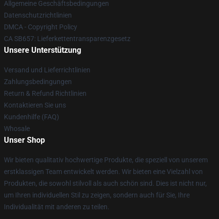
Allgemeine Geschäftsbedingungen
Datenschutzrichtlinien
DMCA - Copyright Policy
CA SB657: Lieferkettentransparenzgesetz
Unsere Unterstützung
Versand und Lieferrichtlinien
Zahlungsbedingungen
Return & Refund Richtlinien
Kontaktieren Sie uns
Kundenhilfe (FAQ)
Whosale
Unser Shop
Wir bieten qualitativ hochwertige Produkte, die speziell von unserem
erstklassigen Team entwickelt werden. Wir bieten eine Vielzahl von
Produkten, die sowohl stilvoll als auch schön sind. Dies ist nicht nur,
um Ihren individuellen Stil zu zeigen, sondern auch für Sie, Ihre
Individualität mit anderen zu teilen.