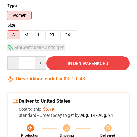
Type
Women
Size
S
M
L
XL
2XL
Größentabelle anzeigen
Quantity
IN DEN WARENKORB
Diese Aktion endet in
03
:
10
:
47
Deliver to United States
Cost to ship:
$6.99
Standard - Order today to get by
Aug. 14 - Aug. 21
Production
Shipping
Delivered