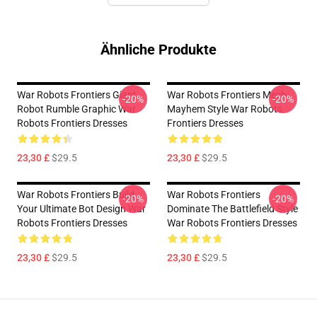
Ähnliche Produkte
War Robots Frontiers Giant
War Robots Frontiers Mech
-20%
-20%
Robot Rumble Graphic War
Mayhem Style War Robots
Robots Frontiers Dresses
Frontiers Dresses
23,30 £
$29.5
23,30 £
$29.5
War Robots Frontiers Build
War Robots Frontiers
-20%
-20%
Your Ultimate Bot Design War
Dominate The Battlefield Style
Robots Frontiers Dresses
War Robots Frontiers Dresses
23,30 £
$29.5
23,30 £
$29.5
Footer