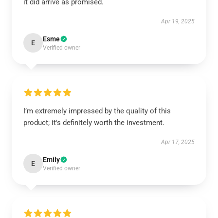
it did arrive as promised.
Apr 19, 2025
Esme
E
Verified owner
I’m extremely impressed by the quality of this
product; it's definitely worth the investment.
Apr 17, 2025
Emily
E
Verified owner