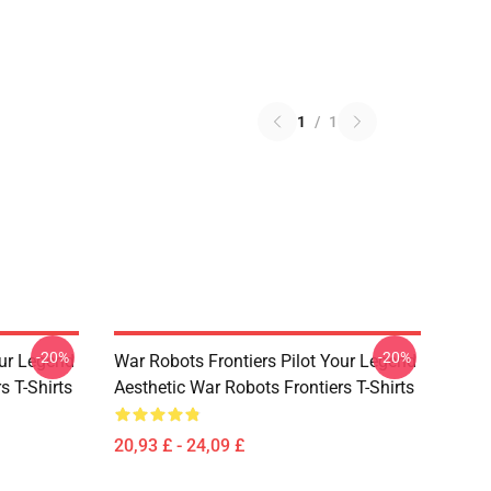
1
/
1
-20%
-20%
our Legend
War Robots Frontiers Pilot Your Legend
s T-Shirts
Aesthetic War Robots Frontiers T-Shirts
20,93 £ - 24,09 £