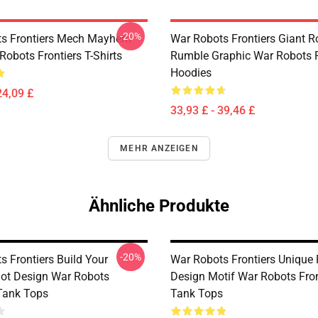
-20%
ts Frontiers Mech Mayhem
War Robots Frontiers Giant R
Robots Frontiers T-Shirts
Rumble Graphic War Robots F
Hoodies
24,09 £
33,93 £ - 39,46 £
MEHR ANZEIGEN
Ähnliche Produkte
-20%
s Frontiers Build Your
War Robots Frontiers Unique
Bot Design War Robots
Design Motif War Robots Fron
 Tank Tops
Tank Tops