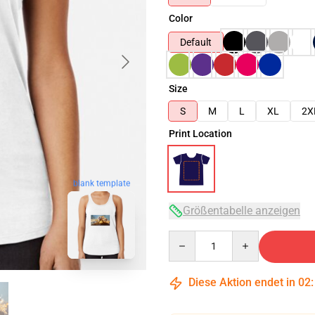
Color
Default
Size
S
M
L
XL
2X
Print Location
blank template
Größentabelle anzeigen
Quantity
Diese Aktion endet in
02