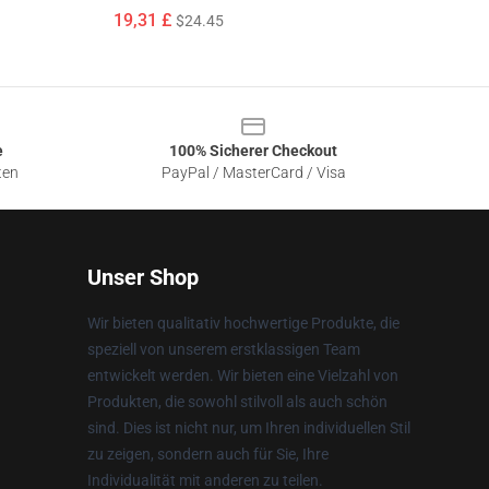
19,31 £
$24.45
e
100% Sicherer Checkout
ten
PayPal / MasterCard / Visa
Unser Shop
Wir bieten qualitativ hochwertige Produkte, die
speziell von unserem erstklassigen Team
entwickelt werden. Wir bieten eine Vielzahl von
Produkten, die sowohl stilvoll als auch schön
sind. Dies ist nicht nur, um Ihren individuellen Stil
zu zeigen, sondern auch für Sie, Ihre
Individualität mit anderen zu teilen.