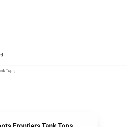
ed
ank Tops
,
bots Frontiers Tank Tops