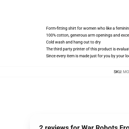
Form-fitting shirt for women who like a femini
100% cotton, generous arm openings and excep
Cold wash and hang out to dry
The third party printer of this product is eval
Since every item is made just for you by your loc
SKU
:
MO
2 reviews for War Robots Fro