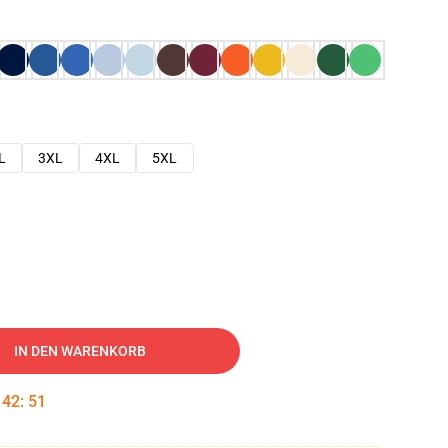
L
3XL
4XL
5XL
IN DEN WARENKORB
:
42
:
50