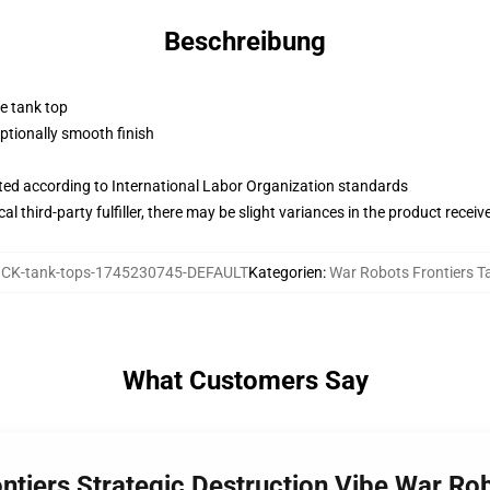
Beschreibung
ne tank top
tionally smooth finish
uated according to International Labor Organization standards
al third-party fulfiller, there may be slight variances in the product receiv
CK-tank-tops-1745230745-DEFAULT
Kategorien
:
War Robots Frontiers T
What Customers Say
ntiers Strategic Destruction Vibe War Ro