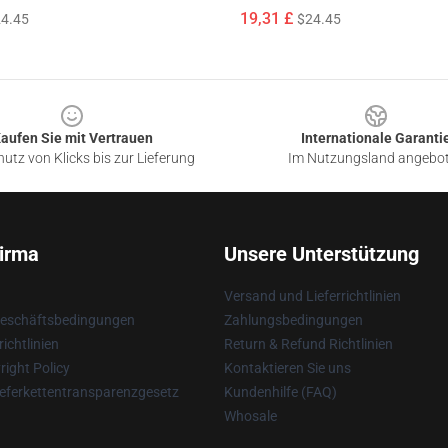
19,31 £
4.45
$24.45
aufen Sie mit Vertrauen
Internationale Garanti
utz von Klicks bis zur Lieferung
Im Nutzungsland angebo
irma
Unsere Unterstützung
Versand und Lieferrichtlinien
Geschäftsbedingungen
Zahlungsbedingungen
ichtlinien
Return & Refund Richtlinien
ight Policy
Kontaktieren Sie uns
eferkettentransparenzgesetz
Kundenhilfe (FAQ)
Whosale