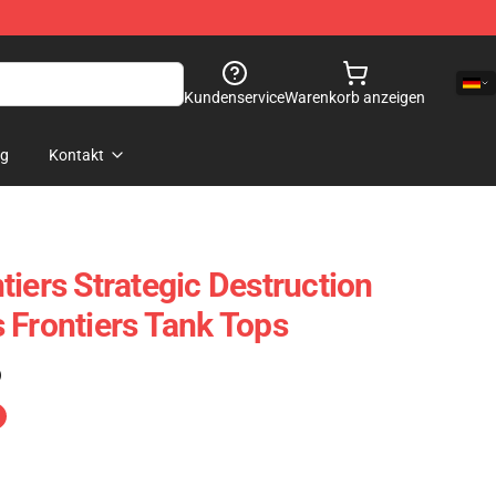
Kundenservice
Warenkorb anzeigen
og
Kontakt
iers Strategic Destruction
 Frontiers Tank Tops
)