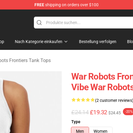
FREE
shipping on orders over $100
iers Merchandise Store
op
Nach Kategorie einkaufen
Bestellung verfolgen
Bl
ots Frontiers Tank Tops
War Robots Front
Vibe War Robots
(2 customer reviews
£24.14
£19.32
-20%
$24.45
Type
Men
Women