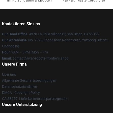
Im Nutzungsland angeboten
PayPal / MasterCard / Visa
Kontaktieren Sie uns
Our Head Office
: 4370 La Jolla Village Dr, San Diego, CA 92122
Our Warehouse
: No. 7070 Zhongshan Road South, Yuzhong District,
Chongqing
Hour
: 9AM – 5PM (Mon – Fri)
Email
: contact@war-robots-frontiers.shop
Unsere Firma
Über uns
Allgemeine Geschäftsbedingungen
Datenschutzrichtlinien
DMCA - Copyright Policy
CA SB657: Lieferkettentransparenzgesetz
Unsere Unterstützung