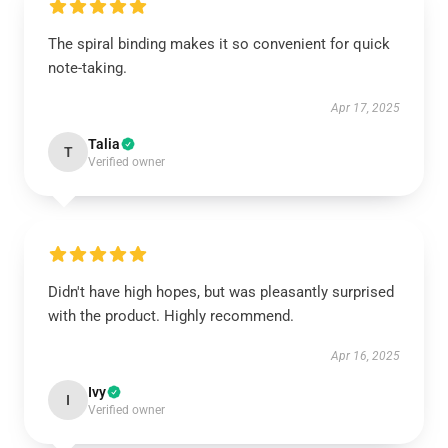
The spiral binding makes it so convenient for quick
note-taking.
Apr 17, 2025
Talia
T
Verified owner
Didn't have high hopes, but was pleasantly surprised
with the product. Highly recommend.
Apr 16, 2025
Ivy
I
Verified owner