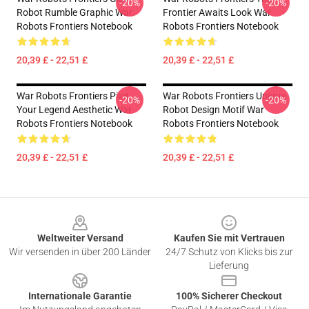
-20%
-20%
Robot Rumble Graphic War
Frontier Awaits Look War
Robots Frontiers Notebook
Robots Frontiers Notebook
20,39 £ - 22,51 £
20,39 £ - 22,51 £
War Robots Frontiers Pilot
War Robots Frontiers Unique
-20%
-20%
Your Legend Aesthetic War
Robot Design Motif War
Robots Frontiers Notebook
Robots Frontiers Notebook
20,39 £ - 22,51 £
20,39 £ - 22,51 £
Footer
Weltweiter Versand
Kaufen Sie mit Vertrauen
Wir versenden in über 200 Länder
24/7 Schutz von Klicks bis zur
Lieferung
Internationale Garantie
100% Sicherer Checkout