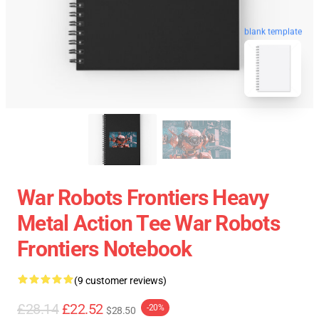
blank template
War Robots Frontiers Heavy
Metal Action Tee War Robots
Frontiers Notebook
(9 customer reviews)
£28.14
£22.52
-20%
$28.50