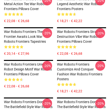
-20%
-20%
Metal Action Tee War Robots
Legend Aesthetic War Robots
Frontiers Pillows Cover
Frontiers Posters
€ 22,08 - € 26,68
€ 18,21 - € 42,22
War Robots Frontiers The
War Robots Frontiers Strategic
-20%
-20%
Frontier Awaits Look War
Destruction Vibe War Robots
Robots Frontiers Tapestries
Frontiers Pillows Cover
€ 20,14 - € 27,96
€ 22,08 - € 26,68
War Robots Frontiers Unique
War Robots Frontiers
-20%
-20%
Robot Design Motif War Robots
Customize And Conquer
Frontiers Pillows Cover
Fashion War Robots Frontiers
Posters
€ 22,08 - € 26,68
€ 18,21 - € 42,22
War Robots Frontiers Dominate
War Robots Frontiers Dominate
-20%
-20%
The Battlefield Style War Robots
The Battlefield Style War Robots