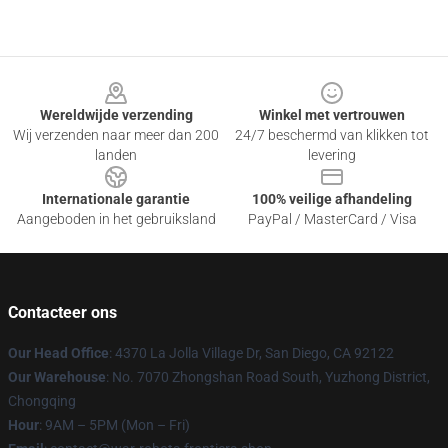
Footer
Wereldwijde verzending
Winkel met vertrouwen
Wij verzenden naar meer dan 200
24/7 beschermd van klikken tot
landen
levering
Internationale garantie
100% veilige afhandeling
Aangeboden in het gebruiksland
PayPal / MasterCard / Visa
Contacteer ons
Our Head Office
: 4370 La Jolla Village Dr, San Diego, CA 92122
Our Warehouse
: No. 7070 Zhongshan Road South, Yuzhong District,
Chongqing
Hour
: 9AM – 5PM (Mon – Fri)