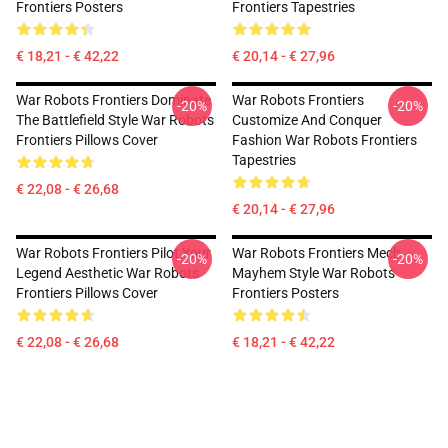
Frontiers Posters
Frontiers Tapestries
€ 18,21 - € 42,22
€ 20,14 - € 27,96
War Robots Frontiers Dominate
War Robots Frontiers
-20%
-20%
The Battlefield Style War Robots
Customize And Conquer
Frontiers Pillows Cover
Fashion War Robots Frontiers
Tapestries
€ 22,08 - € 26,68
€ 20,14 - € 27,96
War Robots Frontiers Pilot Your
War Robots Frontiers Mech
-20%
-20%
Legend Aesthetic War Robots
Mayhem Style War Robots
Frontiers Pillows Cover
Frontiers Posters
€ 22,08 - € 26,68
€ 18,21 - € 42,22