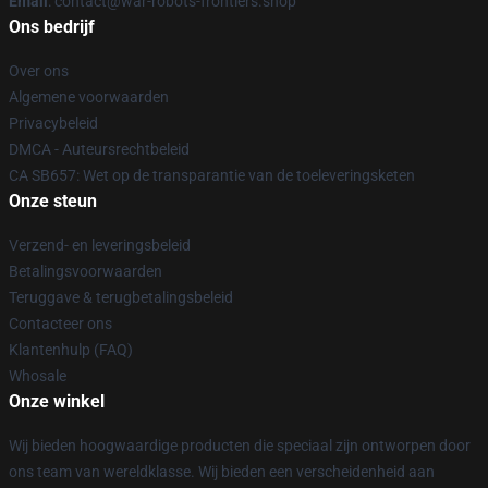
Email
: contact@war-robots-frontiers.shop
Ons bedrijf
Over ons
Algemene voorwaarden
Privacybeleid
DMCA - Auteursrechtbeleid
CA SB657: Wet op de transparantie van de toeleveringsketen
Onze steun
Verzend- en leveringsbeleid
Betalingsvoorwaarden
Teruggave & terugbetalingsbeleid
Contacteer ons
Klantenhulp (FAQ)
Whosale
Onze winkel
Wij bieden hoogwaardige producten die speciaal zijn ontworpen door
ons team van wereldklasse. Wij bieden een verscheidenheid aan