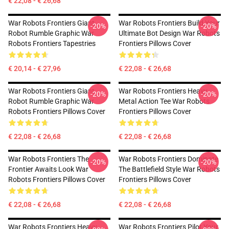
€ 22,08 - € 26,68
War Robots Frontiers Giant
War Robots Frontiers Build Your
-20%
-20%
Robot Rumble Graphic War
Ultimate Bot Design War Robots
Robots Frontiers Tapestries
Frontiers Pillows Cover
€ 20,14 - € 27,96
€ 22,08 - € 26,68
War Robots Frontiers Giant
War Robots Frontiers Heavy
-20%
-20%
Robot Rumble Graphic War
Metal Action Tee War Robots
Robots Frontiers Pillows Cover
Frontiers Pillows Cover
€ 22,08 - € 26,68
€ 22,08 - € 26,68
War Robots Frontiers The
War Robots Frontiers Dominate
-20%
-20%
Frontier Awaits Look War
The Battlefield Style War Robots
Robots Frontiers Pillows Cover
Frontiers Pillows Cover
€ 22,08 - € 26,68
€ 22,08 - € 26,68
War Robots Frontiers Heavy
War Robots Frontiers Pilot Your