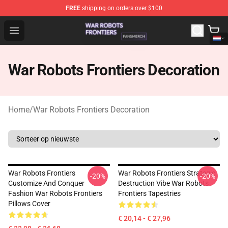
FREE
shipping on orders over $100
War Robots Frontiers Shop - Official War Robots Frontie
Open menu
War Robots Frontiers Decoration
Home
/
War Robots Frontiers Decoration
War Robots Frontiers
War Robots Frontiers Strategic
-20%
-20%
Customize And Conquer
Destruction Vibe War Robots
Fashion War Robots Frontiers
Frontiers Tapestries
Pillows Cover
€ 20,14 - € 27,96