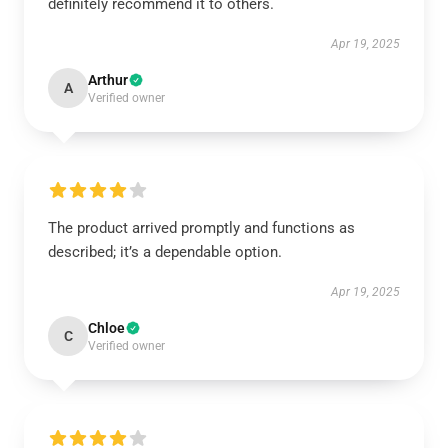
definitely recommend it to others.
Apr 19, 2025
Arthur
A
Verified owner
The product arrived promptly and functions as
described; it’s a dependable option.
Apr 19, 2025
Chloe
C
Verified owner