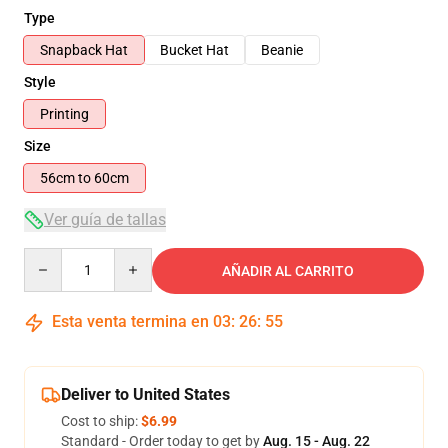
Type
Snapback Hat
Bucket Hat
Beanie
Style
Printing
Size
56cm to 60cm
Ver guía de tallas
Quantity
AÑADIR AL CARRITO
Esta venta termina en
03
:
26
:
55
Deliver to United States
Cost to ship:
$6.99
Standard - Order today to get by
Aug. 15 - Aug. 22