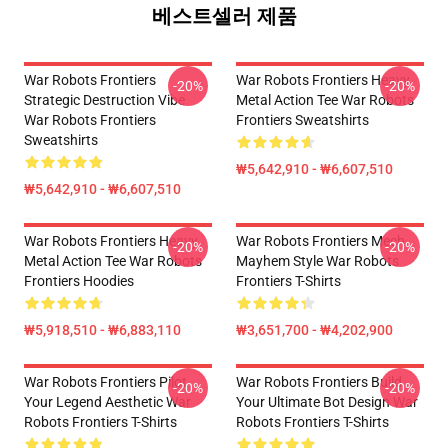
베스트셀러 제품
War Robots Frontiers
War Robots Frontiers Heavy
-20%
-20%
Strategic Destruction Vibe
Metal Action Tee War Robots
War Robots Frontiers
Frontiers Sweatshirts
Sweatshirts
₩5,642,910 - ₩6,607,510
₩5,642,910 - ₩6,607,510
War Robots Frontiers Heavy
War Robots Frontiers Mech
-20%
-20%
Metal Action Tee War Robots
Mayhem Style War Robots
Frontiers Hoodies
Frontiers T-Shirts
₩5,918,510 - ₩6,883,110
₩3,651,700 - ₩4,202,900
War Robots Frontiers Pilot
War Robots Frontiers Build
-20%
-20%
Your Legend Aesthetic War
Your Ultimate Bot Design War
Robots Frontiers T-Shirts
Robots Frontiers T-Shirts