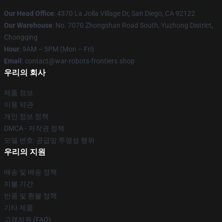
Our Head Office
: 4370 La Jolla Village Dr, San Diego, CA 92122
Our Warehouse
: No. 7070 Zhongshan Road South, Yuzhong District,
Chongqing
Hour
: 9AM – 5PM (Mon – Fri)
Email
: contact@war-robots-frontiers.shop
우리의 회사
제품 정보
이용 약관
개인 정보 정책
DMCA - 저작권 정책
모델 번호: 공급망 투명성 행위
우리의 지원
배송 및 배송 정책
지불 기간
반품 및 환불 정책
기타 제품
고객지원 (FAQ)